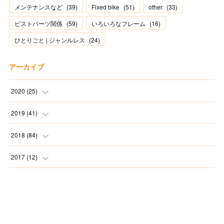
メンテナンスなど
(
39
)
Fixed bike
(
51
)
other
(
33
)
ピストパーツ関係
(
59
)
いろいろなフレーム
(
16
)
ひとりごと | ジャンルレス
(
24
)
アーカイブ
2020
(
25
)
(
1
)
2019
(
41
)
(
2
)
(
1
)
2018
(
84
)
(
2
)
(
3
)
(
1
)
2017
(
12
)
(
2
)
(
4
)
(
4
)
(
1
)
(
8
)
(
5
)
(
7
)
(
11
)
(
2
)
(
3
)
(
4
)