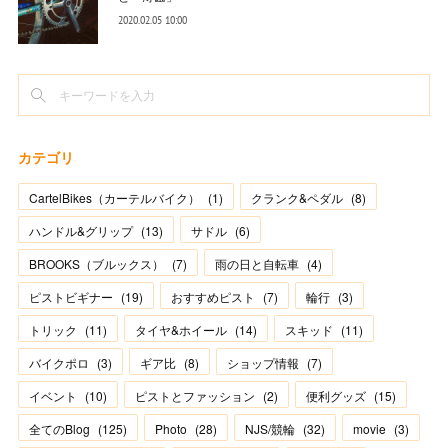
2020.02.05 10:00
カテゴリ
CartelBikes（カーテルバイク）
(
1
)
クランク&ペダル
(
8
)
ハンドル&グリップ
(
13
)
サドル
(
6
)
BROOKS（ブルックス）
(
7
)
雨の日と自転車
(
4
)
ピストビギナー
(
19
)
おすすめピスト
(
7
)
輪行
(
3
)
トリック
(
11
)
タイヤ&ホイール
(
14
)
スキッド
(
11
)
バイクポロ
(
3
)
ギア比
(
8
)
ショップ情報
(
7
)
イベント
(
10
)
ピストとファッション
(
2
)
便利グッズ
(
15
)
全てのBlog
(
125
)
Photo
(
28
)
NJS/競輪
(
32
)
movie
(
3
)