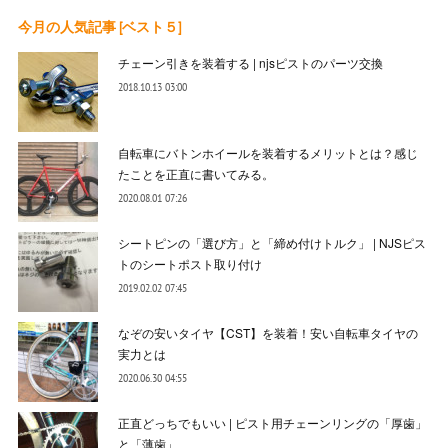
今月の人気記事 [ベスト５]
チェーン引きを装着する | njsピストのパーツ交換
2018.10.13 03:00
自転車にバトンホイールを装着するメリットとは？感じ
たことを正直に書いてみる。
2020.08.01 07:26
シートピンの「選び方」と「締め付けトルク」 | NJSピス
トのシートポスト取り付け
2019.02.02 07:45
なぞの安いタイヤ【CST】を装着！安い自転車タイヤの
実力とは
2020.06.30 04:55
正直どっちでもいい | ピスト用チェーンリングの「厚歯」
と「薄歯」