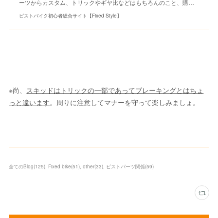
ーツからカスタム、トリックやギヤ比などはもちろんのこと、購…
ピストバイク初心者総合サイト【Fixed Style】
※尚、
スキッドはトリックの一部であってブレーキングとはちょ
っと違います
。周りに注意してマナーを守って楽しみましょ。
全てのBlog
(
125
)
Fixed bike
(
51
)
other
(
33
)
ピストパーツ関係
(
59
)