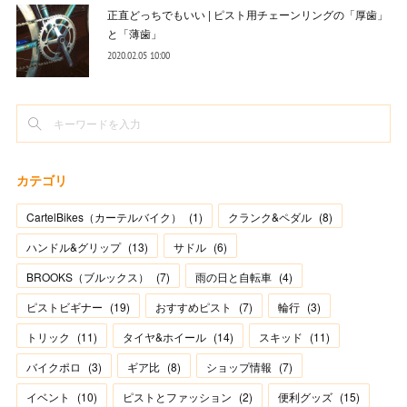
正直どっちでもいい | ピスト用チェーンリングの「厚歯」
と「薄歯」
2020.02.05 10:00
カテゴリ
CartelBikes（カーテルバイク）
(
1
)
クランク&ペダル
(
8
)
ハンドル&グリップ
(
13
)
サドル
(
6
)
BROOKS（ブルックス）
(
7
)
雨の日と自転車
(
4
)
ピストビギナー
(
19
)
おすすめピスト
(
7
)
輪行
(
3
)
トリック
(
11
)
タイヤ&ホイール
(
14
)
スキッド
(
11
)
バイクポロ
(
3
)
ギア比
(
8
)
ショップ情報
(
7
)
イベント
(
10
)
ピストとファッション
(
2
)
便利グッズ
(
15
)