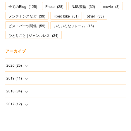
全てのBlog
(
125
)
Photo
(
28
)
NJS/競輪
(
32
)
movie
(
3
)
メンテナンスなど
(
39
)
Fixed bike
(
51
)
other
(
33
)
ピストパーツ関係
(
59
)
いろいろなフレーム
(
16
)
ひとりごと | ジャンルレス
(
24
)
アーカイブ
2020
(
25
)
(
1
)
2019
(
41
)
(
2
)
(
1
)
2018
(
84
)
(
2
)
(
3
)
(
1
)
2017
(
12
)
(
2
)
(
4
)
(
4
)
(
1
)
(
8
)
(
5
)
(
7
)
(
11
)