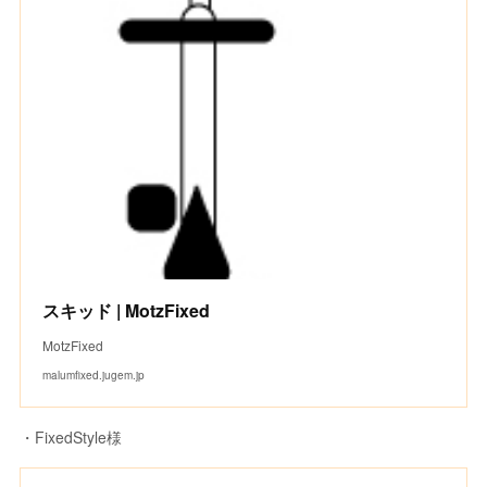
スキッド | MotzFixed
MotzFixed
malumfixed.jugem.jp
・FixedStyle様