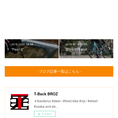
2018.02.21 08:58
2018.02.18 02:53
"Pearl 9"
20180218 skid
- ブログ記事一覧はこちら -
T-Back BROZ
＃tbackbroz #steel / #fixed bike #njs / #street
#osaka and etc..
フォロー