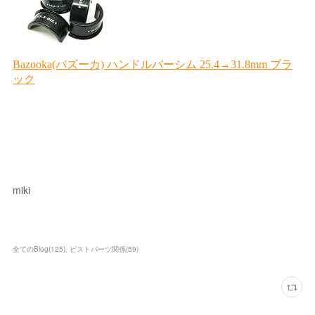
miki
全てのBlog
(
125
)
ピストパーツ関係
(
59
)