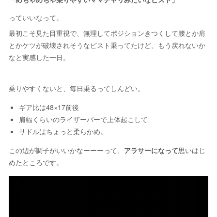
っていいなって。
最初こそ見た目重視で、無理してポジションきつくして腰とか肩
とかケツが破壊されそうなピスト乗ってたけど、もう戻れないか
なと実感した一日。
乗りやすくないと、毎日乗るってしんどい。
ギア比は48×17前後
肩幅くらいのライザーバーで上体起こして
サドルはちょっと柔らかめ。
この辺が調子がいいかなーーーって、
アラサーになって
思いはじ
めたところです。