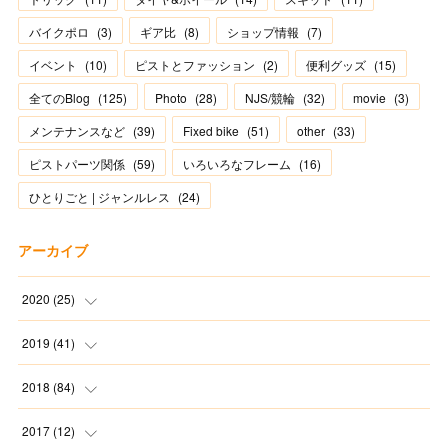
バイクポロ
(
3
)
ギア比
(
8
)
ショップ情報
(
7
)
イベント
(
10
)
ピストとファッション
(
2
)
便利グッズ
(
15
)
全てのBlog
(
125
)
Photo
(
28
)
NJS/競輪
(
32
)
movie
(
3
)
メンテナンスなど
(
39
)
Fixed bike
(
51
)
other
(
33
)
ピストパーツ関係
(
59
)
いろいろなフレーム
(
16
)
ひとりごと | ジャンルレス
(
24
)
アーカイブ
2020
(
25
)
(
1
)
2019
(
41
)
(
2
)
(
1
)
2018
(
84
)
(
2
)
(
3
)
(
1
)
2017
(
12
)