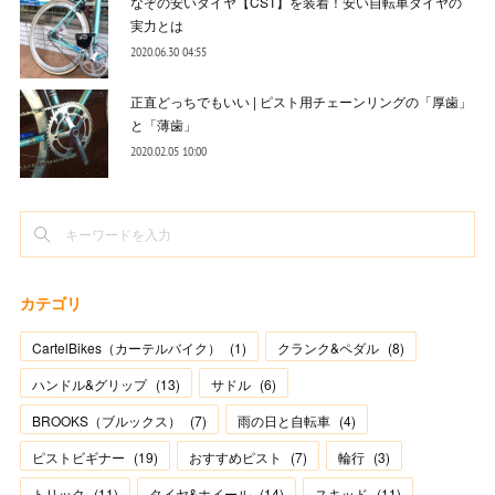
なぞの安いタイヤ【CST】を装着！安い自転車タイヤの
実力とは
2020.06.30 04:55
正直どっちでもいい | ピスト用チェーンリングの「厚歯」
と「薄歯」
2020.02.05 10:00
カテゴリ
CartelBikes（カーテルバイク）
(
1
)
クランク&ペダル
(
8
)
ハンドル&グリップ
(
13
)
サドル
(
6
)
BROOKS（ブルックス）
(
7
)
雨の日と自転車
(
4
)
ピストビギナー
(
19
)
おすすめピスト
(
7
)
輪行
(
3
)
トリック
(
11
)
タイヤ&ホイール
(
14
)
スキッド
(
11
)