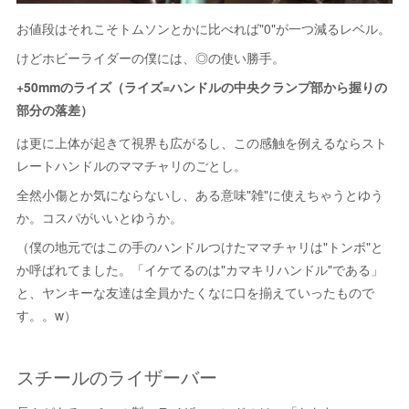
お値段はそれこそトムソンとかに比べれば"0"が一つ減るレベル。
けどホビーライダーの僕には、◎の使い勝手。
+50mmのライズ（ライズ=ハンドルの中央クランプ部から握りの
部分の落差）
は更に上体が起きて視界も広がるし、この感触を例えるならスト
レートハンドルのママチャリのごとし。
全然小傷とか気にならないし、ある意味"雑"に使えちゃうとゆう
か。コスパがいいとゆうか。
（僕の地元ではこの手のハンドルつけたママチャリは"トンボ"と
か呼ばれてました。「イケてるのは"カマキリハンドル"である」
と、ヤンキーな友達は全員かたくなに口を揃えていったもので
す。。w）
スチールのライザーバー