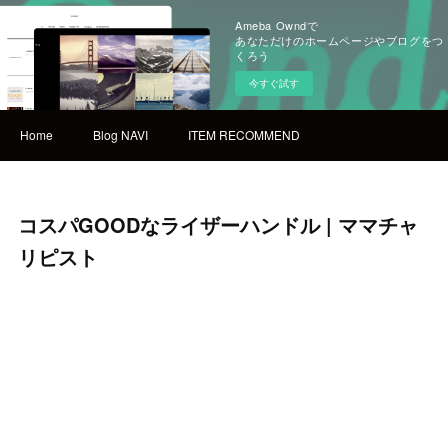
Ameba Owndで
あなただけのホームページやブログをつ
くろう
今すぐ試す
Home
Blog NAVI
ITEM RECOMMEND
コスパGOODなライザーハンドル | ママチャ
リピスト