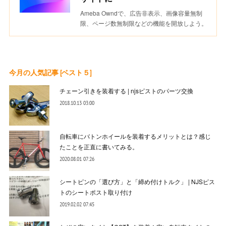
Ameba Owndで、広告非表示、画像容量無制
限、ページ数無制限などの機能を開放しよう。
今月の人気記事 [ベスト５]
チェーン引きを装着する | njsピストのパーツ交換
2018.10.13 03:00
自転車にバトンホイールを装着するメリットとは？感じ
たことを正直に書いてみる。
2020.08.01 07:26
シートピンの「選び方」と「締め付けトルク」 | NJSピス
トのシートポスト取り付け
2019.02.02 07:45