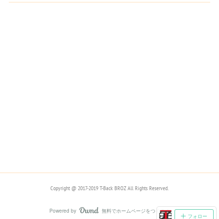
(
2
)
(
4
)
(
4
)
(
1
)
(
8
)
(
5
)
(
7
)
(
11
)
(
2
)
(
3
)
(
4
)
(
3
)
(
4
)
(
4
)
(
4
)
(
6
)
(
14
)
(
1
)
(
4
)
(
6
)
(
2
)
(
6
)
(
3
)
(
5
)
(
3
)
(
11
)
Copyright @ 2017-2019 T-Back BROZ All Rights Reserved.
(
3
)
(
22
)
Powered by
無料でホームページをつくろう
AmebaOwnd
フォロー