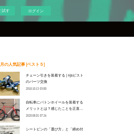
ぐ試す
ログイン
月の人気記事 [ベスト５]
チェーン引きを装着する | njsピスト
のパーツ交換
2018.10.13 03:00
自転車にバトンホイールを装着する
メリットとは？感じたことを正直…
2020.08.01 07:26
シートピンの「選び方」と「締め付