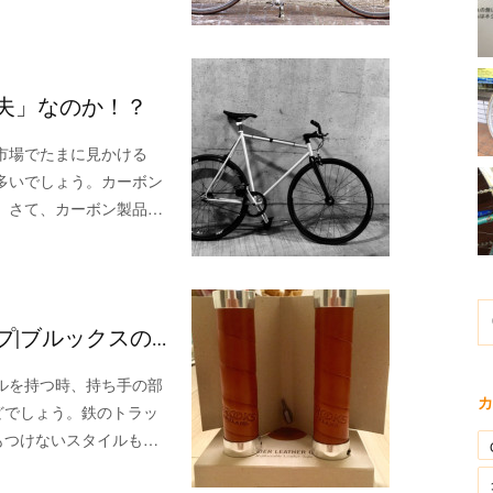
夫」なのか！？
市場でたまに見かける
多いでしょう。カーボン
。さて、カーボン製品…
|ブルックスの…
ルを持つ時、持ち手の部
カ
どでしょう。鉄のトラッ
もつけないスタイルも…