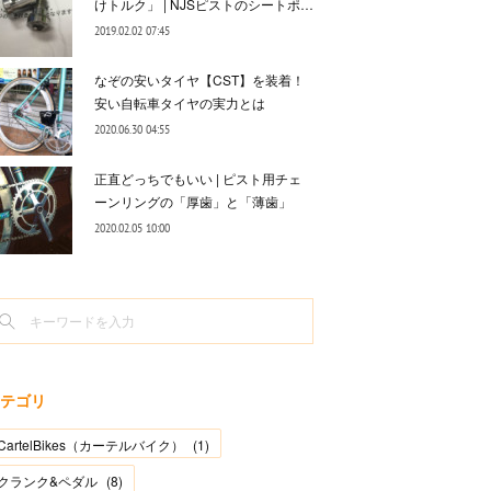
けトルク」 | NJSピストのシートポ…
2019.02.02 07:45
なぞの安いタイヤ【CST】を装着！
安い自転車タイヤの実力とは
2020.06.30 04:55
正直どっちでもいい | ピスト用チェ
ーンリングの「厚歯」と「薄歯」
2020.02.05 10:00
テゴリ
CartelBikes（カーテルバイク）
(
1
)
クランク&ペダル
(
8
)