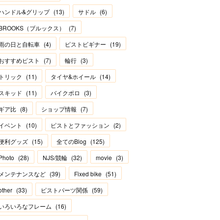
ハンドル&グリップ
(
13
)
サドル
(
6
)
BROOKS（ブルックス）
(
7
)
雨の日と自転車
(
4
)
ピストビギナー
(
19
)
おすすめピスト
(
7
)
輪行
(
3
)
トリック
(
11
)
タイヤ&ホイール
(
14
)
スキッド
(
11
)
バイクポロ
(
3
)
ギア比
(
8
)
ショップ情報
(
7
)
イベント
(
10
)
ピストとファッション
(
2
)
便利グッズ
(
15
)
全てのBlog
(
125
)
Photo
(
28
)
NJS/競輪
(
32
)
movie
(
3
)
メンテナンスなど
(
39
)
Fixed bike
(
51
)
other
(
33
)
ピストパーツ関係
(
59
)
いろいろなフレーム
(
16
)