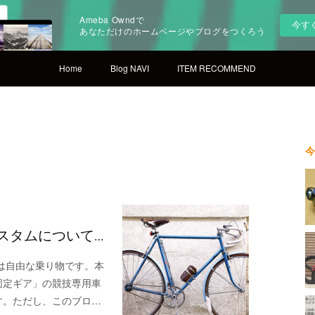
Ameba Owndで
今す
あなただけのホームページやブログをつくろう
Home
Blog NAVI
ITEM RECOMMEND
今
スタムについて…
は自由な乗り物です。本
固定ギア」の競技専用車
す。ただし、このブロ…