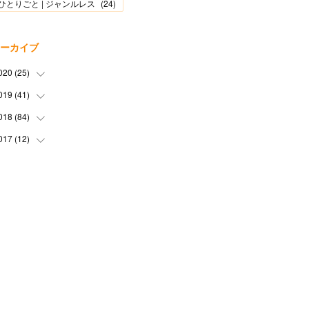
ひとりごと | ジャンルレス
(
24
)
ーカイブ
020
(
25
)
019
(
41
(
1
)
)
(
2
)
018
(
84
(
1
)
)
(
2
)
(
3
)
017
(
12
(
1
)
)
(
2
)
(
4
)
(
4
)
(
1
)
(
8
)
(
5
)
(
7
)
(
11
)
(
2
)
(
3
)
(
4
)
(
3
)
(
4
)
(
4
)
(
4
)
(
6
)
(
14
)
(
1
)
(
4
)
(
6
)
(
2
)
(
6
)
(
3
)