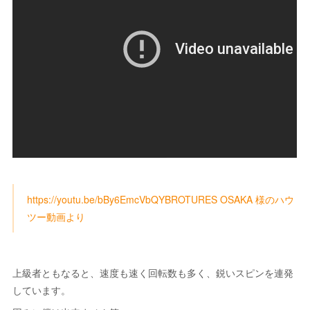
https://youtu.be/bBy6EmcVbQYBROTURES OSAKA 様のハウ
ツー動画より
上級者ともなると、速度も速く回転数も多く、鋭いスピンを連発
しています。