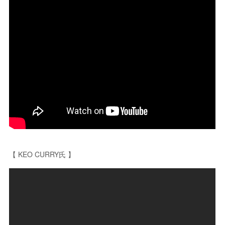
【 KEO CURRY氏 】