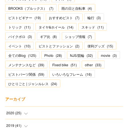
BROOKS（ブルックス）
(
7
)
雨の日と自転車
(
4
)
ピストビギナー
(
19
)
おすすめピスト
(
7
)
輪行
(
3
)
トリック
(
11
)
タイヤ&ホイール
(
14
)
スキッド
(
11
)
バイクポロ
(
3
)
ギア比
(
8
)
ショップ情報
(
7
)
イベント
(
10
)
ピストとファッション
(
2
)
便利グッズ
(
15
)
全てのBlog
(
125
)
Photo
(
28
)
NJS/競輪
(
32
)
movie
(
3
)
メンテナンスなど
(
39
)
Fixed bike
(
51
)
other
(
33
)
ピストパーツ関係
(
59
)
いろいろなフレーム
(
16
)
ひとりごと | ジャンルレス
(
24
)
アーカイブ
2020
(
25
)
(
1
)
2019
(
41
)