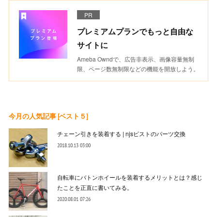
PR
プレミアムプランでもっと自由な
サイトに
Ameba Owndで、広告非表示、画像容量無制
限、ページ数無制限などの機能を開放しよう。
今月の人気記事 [ベスト５]
チェーン引きを装着する | njsピストのパーツ交換
2018.10.13 03:00
自転車にバトンホイールを装着するメリットとは？感じ
たことを正直に書いてみる。
2020.08.01 07:26