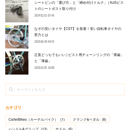
シートピンの「選び方」と「締め付けトルク」 | NJSピス
トのシートポスト取り付け
2019.02.02 07:45
なぞの安いタイヤ【CST】を装着！安い自転車タイヤの
実力とは
2020.06.30 04:55
正直どっちでもいい | ピスト用チェーンリングの「厚歯」
と「薄歯」
2020.02.05 10:00
カテゴリ
CartelBikes（カーテルバイク）
(
1
)
クランク&ペダル
(
8
)
ハンドル&グリップ
(
13
)
サドル
(
6
)