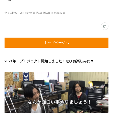
全てのBlog
(
125
)
movie
(
3
)
Fixed bike
(
51
)
other
(
33
)
トップページへ
2021年！プロジェクト開始しました！ぜひお楽しみに▼