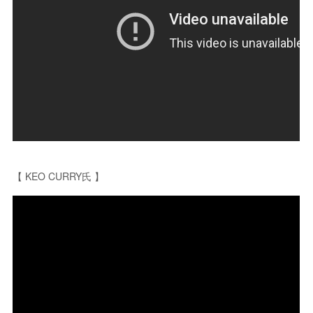
【 KEO CURRY氏 】