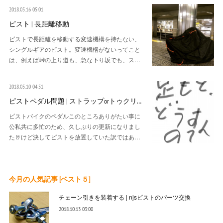
2018.05.16 05:01
ピスト | 長距離移動
ピストで長距離を移動する変速機構を持たない、
シングルギアのピスト。変速機構がないってこと
は、例えば峠の上り道も、急な下り坂でも、ス…
2018.05.10 04:51
ピストペダル問題 | ストラップorトゥクリ…
ピストバイクのペダルこのところありがたい事に
公私共に多忙のため、久しぶりの更新になりまし
た🤘けど決してピストを放置していた訳ではあ…
今月の人気記事 [ベスト５]
チェーン引きを装着する | njsピストのパーツ交換
2018.10.13 03:00