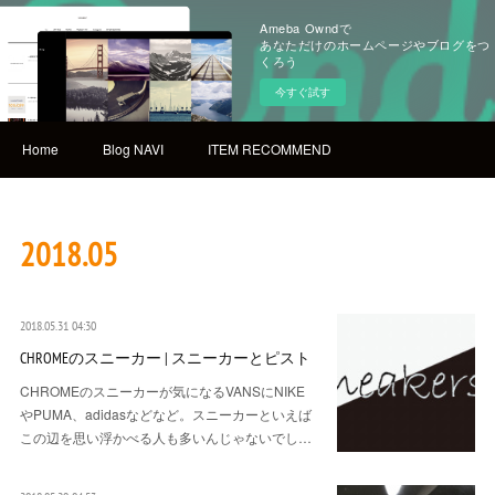
Ameba Owndで
あなただけのホームページやブログをつ
くろう
今すぐ試す
Home
Blog NAVI
ITEM RECOMMEND
2018
.
05
2018.05.31 04:30
CHROMEのスニーカー | スニーカーとピスト
CHROMEのスニーカーが気になるVANSにNIKE
やPUMA、adidasなどなど。スニーカーといえば
この辺を思い浮かべる人も多いんじゃないでし…