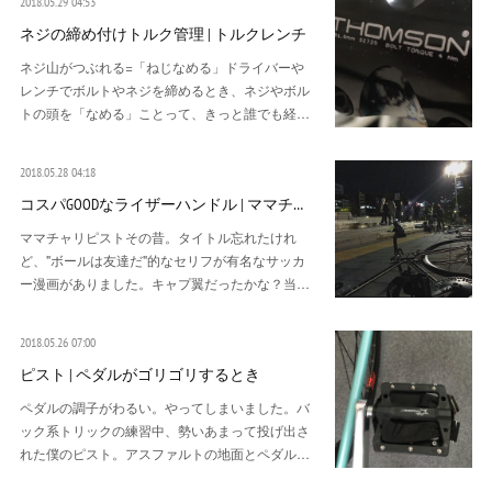
2018.05.29 04:53
ネジの締め付けトルク管理 | トルクレンチ
ネジ山がつぶれる=「ねじなめる」ドライバーや
レンチでボルトやネジを締めるとき、ネジやボル
トの頭を「なめる」ことって、きっと誰でも経…
2018.05.28 04:18
コスパGOODなライザーハンドル | ママチ…
ママチャリピストその昔。タイトル忘れたけれ
ど、"ボールは友達だ"的なセリフが有名なサッカ
ー漫画がありました。キャプ翼だったかな？当…
2018.05.26 07:00
ピスト | ペダルがゴリゴリするとき
ペダルの調子がわるい。やってしまいました。バ
ック系トリックの練習中、勢いあまって投げ出さ
れた僕のピスト。アスファルトの地面とペダル…