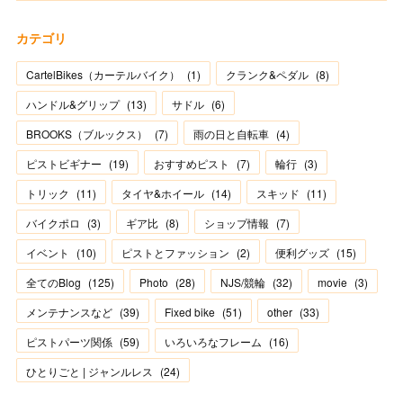
カテゴリ
CartelBikes（カーテルバイク）
(
1
)
クランク&ペダル
(
8
)
ハンドル&グリップ
(
13
)
サドル
(
6
)
BROOKS（ブルックス）
(
7
)
雨の日と自転車
(
4
)
ピストビギナー
(
19
)
おすすめピスト
(
7
)
輪行
(
3
)
トリック
(
11
)
タイヤ&ホイール
(
14
)
スキッド
(
11
)
バイクポロ
(
3
)
ギア比
(
8
)
ショップ情報
(
7
)
イベント
(
10
)
ピストとファッション
(
2
)
便利グッズ
(
15
)
全てのBlog
(
125
)
Photo
(
28
)
NJS/競輪
(
32
)
movie
(
3
)
メンテナンスなど
(
39
)
Fixed bike
(
51
)
other
(
33
)
ピストパーツ関係
(
59
)
いろいろなフレーム
(
16
)
ひとりごと | ジャンルレス
(
24
)