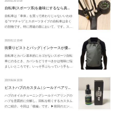
2020.02.20 13:18
自転車(スポーツ系)を趣味にするなら真…
自転車は「車体」を買って終わりじゃないいわゆ
る”ママチャリ”とスポーツタイプの自転車は全く
の別物です。特に用途の面において、です。ス…
2020.01.12 10:48
街乗りピストとバッグ | インケースが優…
自転車とカバン基本的にカゴがないスポーツ自転
車にのるとき、カバンをどうすべきかは地味に悩
ましいところです。いっそ手ぶらっていう手も…
2019.06.04 10:38
ピストハブのカスタム | シールドベアリ…
ハブのオイルチューニングシールドベアリングの
ハブを意図的に分解し、回転を軽くするカスタム
のご紹介。今回は「後編」です。▶前回のエン…