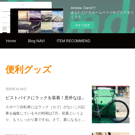
Ameba Owndで
あなただけのホームページやブログをつ
くろう
今すぐ試す
Home
Blog NAVI
ITEM RECOMMEND
便利グッズ
2020.05.14 14:13
ピストバイクにラックを装着！意外なほ…
スポーツ自転車にはラック（カゴ）がないこの記
事を編集している今の時期は7月。初夏というよ
り、もうしっかり夏ですね。さて、夏になると…