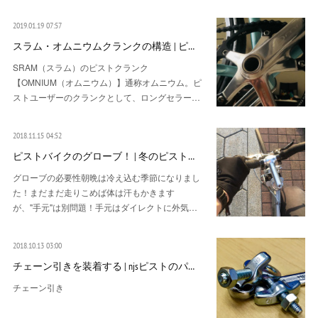
2019.01.19 07:57
スラム・オムニウムクランクの構造 | ピ…
SRAM（スラム）のピストクランク
【OMNIUM（オムニウム）】通称オムニウム。ピ
ストユーザーのクランクとして、ロングセラー…
2018.11.15 04:52
ピストバイクのグローブ！ | 冬のピスト…
グローブの必要性朝晩は冷え込む季節になりまし
た！まだまだ走りこめば体は汗もかきます
が、"手元"は別問題！手元はダイレクトに外気…
2018.10.13 03:00
チェーン引きを装着する | njsピストのパ…
チェーン引き