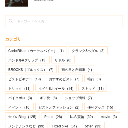
カテゴリ
CartelBikes（カーテルバイク）
(
1
)
クランク&ペダル
(
8
)
ハンドル&グリップ
(
13
)
サドル
(
6
)
BROOKS（ブルックス）
(
7
)
雨の日と自転車
(
4
)
ピストビギナー
(
19
)
おすすめピスト
(
7
)
輪行
(
3
)
トリック
(
11
)
タイヤ&ホイール
(
14
)
スキッド
(
11
)
バイクポロ
(
3
)
ギア比
(
8
)
ショップ情報
(
7
)
イベント
(
10
)
ピストとファッション
(
2
)
便利グッズ
(
15
)
全てのBlog
(
125
)
Photo
(
28
)
NJS/競輪
(
32
)
movie
(
3
)
メンテナンスなど
(
39
)
Fixed bike
(
51
)
other
(
33
)