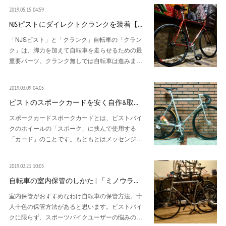
2019.05.15 04:59
NJSピストにダイレクトクランクを装着【…
「NJSピスト」と「クランク」自転車の「クラン
ク」は、脚力を加えて自転車を走らせるための最
重要パーツ。クランク無しでは自転車は進みま…
2019.03.09 04:05
ピストのスポークカードを安く自作&取…
スポークカードスポークカードとは、ピストバイ
クのホイールの「スポーク」に挟んで使用する
「カード」のことです。もともとはメッセンジ…
2019.02.21 10:05
自転車の室内保管のしかた | 「ミノウラ…
室内保管がおすすめなわけ自転車の保管方法。十
人十色の保管方法があると思います。ピストバイ
クに限らず、スポーツバイクユーザーの悩みの…