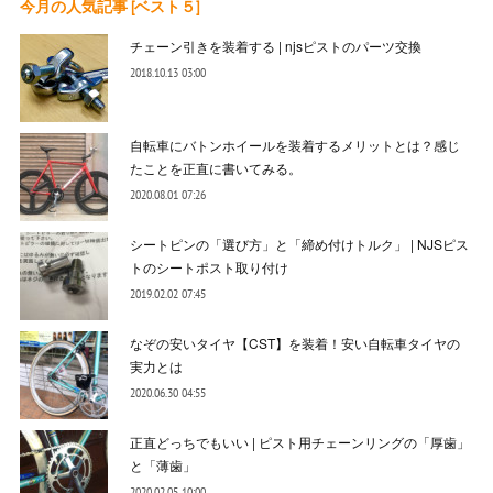
今月の人気記事 [ベスト５]
チェーン引きを装着する | njsピストのパーツ交換
2018.10.13 03:00
自転車にバトンホイールを装着するメリットとは？感じ
たことを正直に書いてみる。
2020.08.01 07:26
シートピンの「選び方」と「締め付けトルク」 | NJSピス
トのシートポスト取り付け
2019.02.02 07:45
なぞの安いタイヤ【CST】を装着！安い自転車タイヤの
実力とは
2020.06.30 04:55
正直どっちでもいい | ピスト用チェーンリングの「厚歯」
と「薄歯」
2020.02.05 10:00