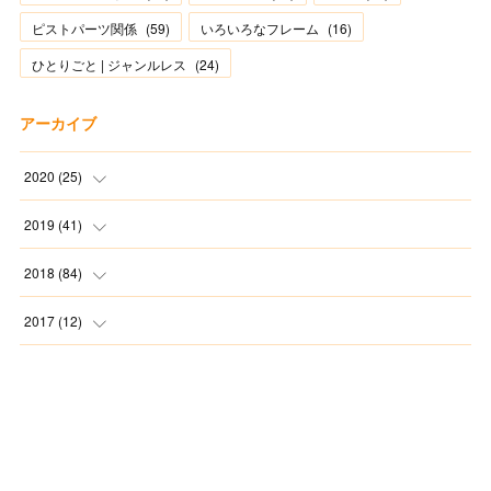
ピストパーツ関係
(
59
)
いろいろなフレーム
(
16
)
ひとりごと | ジャンルレス
(
24
)
アーカイブ
2020
(
25
)
(
1
)
2019
(
41
)
(
2
)
(
1
)
2018
(
84
)
(
2
)
(
3
)
(
1
)
2017
(
12
)
(
2
)
(
4
)
(
4
)
(
1
)
(
8
)
(
5
)
(
7
)
(
11
)
(
2
)
(
3
)
(
4
)