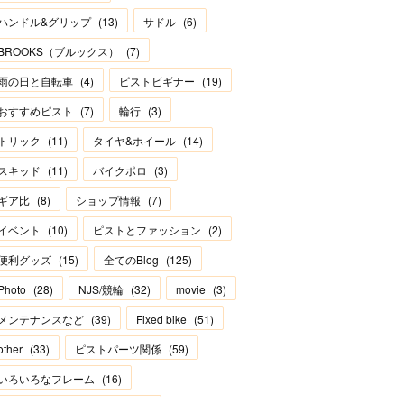
ハンドル&グリップ
(
13
)
サドル
(
6
)
BROOKS（ブルックス）
(
7
)
雨の日と自転車
(
4
)
ピストビギナー
(
19
)
おすすめピスト
(
7
)
輪行
(
3
)
トリック
(
11
)
タイヤ&ホイール
(
14
)
スキッド
(
11
)
バイクポロ
(
3
)
ギア比
(
8
)
ショップ情報
(
7
)
イベント
(
10
)
ピストとファッション
(
2
)
便利グッズ
(
15
)
全てのBlog
(
125
)
Photo
(
28
)
NJS/競輪
(
32
)
movie
(
3
)
メンテナンスなど
(
39
)
Fixed bike
(
51
)
other
(
33
)
ピストパーツ関係
(
59
)
いろいろなフレーム
(
16
)