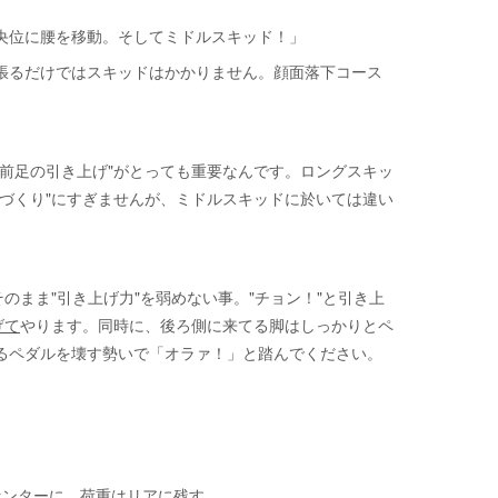
央位に腰を移動。そしてミドルスキッド！」
張るだけではスキッドはかかりません。顔面落下コース
前足の引き上げ"がとっても重要なんです。ロングスキッ
づくり"にすぎませんが、ミドルスキッドに於いては違い
のまま"引き上げ力"を弱めない事。"チョン！"と引き上
げて
やります。同時に、後ろ側に来てる脚はしっかりとペ
るペダルを壊す勢いで「オラァ！」と踏んでください。
センターに。荷重はリアに残す