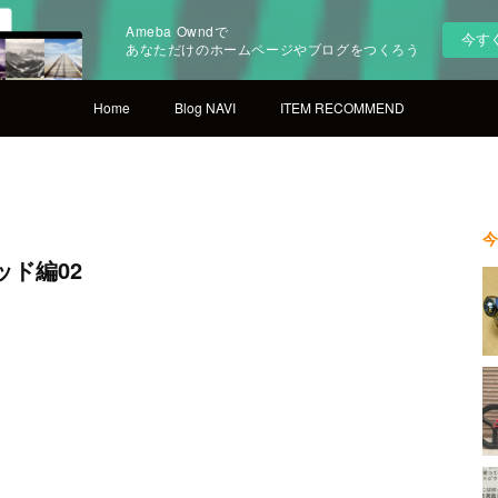
Ameba Owndで
今す
あなただけのホームページやブログをつくろう
Home
Blog NAVI
ITEM RECOMMEND
今
ッド編02