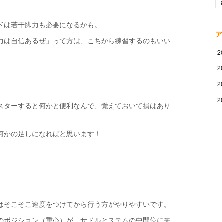
ドは若干脚力も必要になるかも。
ア
力は自信あるぜ」って方は、こちから練習するのもいい
2
2
2
2
スターすると何かと便利なんで、覚えておいて損はあり
何かの足しになればと思います！
はそこそこ速度をつけてから行う方がやりやすいです。
のポジション（重心）が、サドルとステムの中間位に来