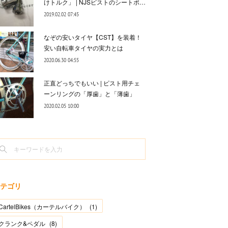
けトルク」 | NJSピストのシートポ…
2019.02.02 07:45
なぞの安いタイヤ【CST】を装着！
安い自転車タイヤの実力とは
2020.06.30 04:55
正直どっちでもいい | ピスト用チェ
ーンリングの「厚歯」と「薄歯」
2020.02.05 10:00
テゴリ
CartelBikes（カーテルバイク）
(
1
)
クランク&ペダル
(
8
)