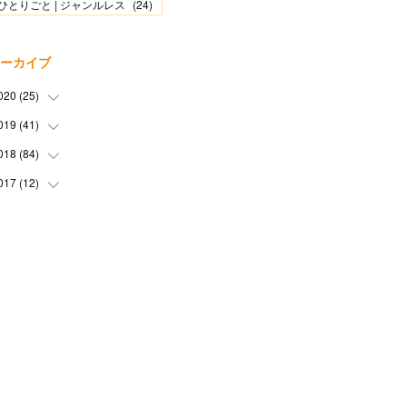
ひとりごと | ジャンルレス
(
24
)
ーカイブ
020
(
25
)
019
(
41
(
1
)
)
(
2
)
018
(
84
(
1
)
)
(
2
)
(
3
)
017
(
12
(
1
)
)
(
2
)
(
4
)
(
4
)
(
1
)
(
8
)
(
5
)
(
7
)
(
11
)
(
2
)
(
3
)
(
4
)
(
3
)
(
4
)
(
4
)
(
4
)
(
6
)
(
14
)
(
1
)
(
4
)
(
6
)
(
2
)
(
6
)
(
3
)