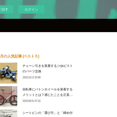
ぐ試す
ログイン
月の人気記事 [ベスト５]
チェーン引きを装着する | njsピスト
のパーツ交換
2018.10.13 03:00
自転車にバトンホイールを装着する
メリットとは？感じたことを正直…
2020.08.01 07:26
シートピンの「選び方」と「締め付