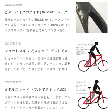
2018.12.08 08:00
ピストバイクのタイヤ | ThickSlick（シック…
長寿命ピストタイヤのThickSlick（シックスリッ
ク）以前、ピストのリアタイヤに"ThickSlick（シ
ックスリック）"を装着してみたインプレを投…
2018.07.30 04:55
ショート(スキップ)スキッド | ピストでス…
ショートスキッド主に、走行中の速度調整（減
速）や、トリック練習の時に足のポジション調整
をするために使ったりします！マスターすれば…
2018.07.27 12:00
ミドルスキッド | ピストでスキッド編02
ミドルスキッド中腰スキッドともいいます。ロン
グスキッドほど長い距離を滑り続ける訳ではな
く、どちらかというと制動メインのスキッド。…