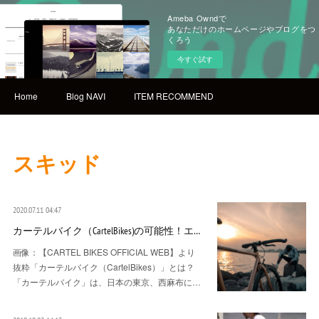
Ameba Owndで
あなただけのホームページやブログをつ
くろう
今すぐ試す
Home
Blog NAVI
ITEM RECOMMEND
スキッド
2020.07.11 04:47
カーテルバイク（CartelBikes)の可能性！エ…
画像：【CARTEL BIKES OFFICIAL WEB】より
抜粋「カーテルバイク（CartelBikes）」とは？
「カーテルバイク」は、日本の東京、西麻布に…