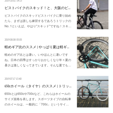
2019.10.02 14:13
ピストバイクのスキッド！と、大阪のピ…
ピストバイクのスキッドピストバイクに乗り始め
たら、まずは誰しも練習するであろうトリックの
No. 1といえば。やはり"スキッド"ですね！スキ…
2019.08.08 05:05
軽めギア比のススメ | やっぱり夏は軽ギ…
軽めのギア比とは暑い。いやほんとに暑いです
ね。日本の四季はすっかりおかしくなり年々夏の
暑さは激しくなってきています。そんな夏でも…
2019.07.17 13:40
650cホイール（タイヤ）のススメ | トリッ…
650cとは650cや700cなど、これらはホイールの
サイズ規格を表します。スポーツタイプの自転車
のホイールは、一般的に「700c」というサイ…