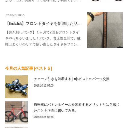
2018.07.02 04:55
【thickslick】フロントタイヤを新調した話…
【突き刺しパンク】１ヶ月で2回もフロントタイ
ヤやっちゃいました！パンク。貧乏性全開で、繊
維出まくりのリアで使い古したタイヤをフロン…
今月の人気記事 [ベスト５]
チェーン引きを装着する | njsピストのパーツ交換
2018.10.13 03:00
自転車にバトンホイールを装着するメリットとは？感じ
たことを正直に書いてみる。
2020.08.01 07:26