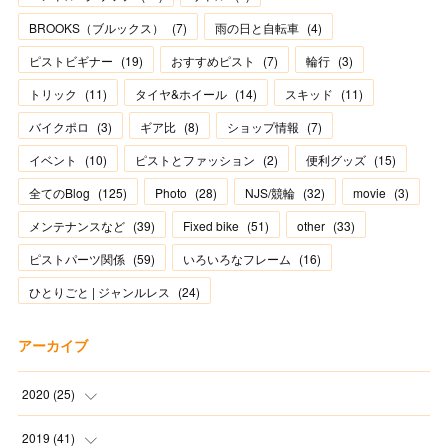
BROOKS（ブルックス）
(
7
)
雨の日と自転車
(
4
)
ピストビギナー
(
19
)
おすすめピスト
(
7
)
輪行
(
3
)
トリック
(
11
)
タイヤ&ホイール
(
14
)
スキッド
(
11
)
バイクポロ
(
3
)
ギア比
(
8
)
ショップ情報
(
7
)
イベント
(
10
)
ピストとファッション
(
2
)
便利グッズ
(
15
)
全てのBlog
(
125
)
Photo
(
28
)
NJS/競輪
(
32
)
movie
(
3
)
メンテナンスなど
(
39
)
Fixed bike
(
51
)
other
(
33
)
ピストパーツ関係
(
59
)
いろいろなフレーム
(
16
)
ひとりごと | ジャンルレス
(
24
)
アーカイブ
2020
(
25
)
(
1
)
2019
(
41
)