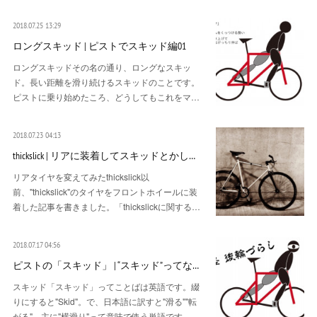
2018.07.25 13:29
ロングスキッド | ピストでスキッド編01
ロングスキッドその名の通り、ロングなスキッ
ド。長い距離を滑り続けるスキッドのことです。
ピストに乗り始めたころ、どうしてもこれをマ…
2018.07.23 04:13
thickslick | リアに装着してスキッドとかし…
リアタイヤを変えてみたthickslick以
前、"thickslick"のタイヤをフロントホイールに装
着した記事を書きました。「thickslickに関する…
2018.07.17 04:56
ピストの「スキッド」 | “スキッド”ってな…
スキッド「スキッド」ってことばは英語です。綴
りにすると"Skid"。で、日本語に訳すと"滑る""転
がる"、主に"横滑り"って意味で使う単語です。…