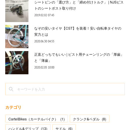
シートピンの「選び方」と「締め付けトルク」 | NJSピス
トのシートポスト取り付け
2019.02.02 07:45
なぞの安いタイヤ【CST】を装着！安い自転車タイヤの
実力とは
2020.06.30 04:55
正直どっちでもいい | ピスト用チェーンリングの「厚歯」
と「薄歯」
2020.02.05 10:00
カテゴリ
CartelBikes（カーテルバイク）
(
1
)
クランク&ペダル
(
8
)
ハンドル&グリップ
(
13
)
サドル
(
6
)