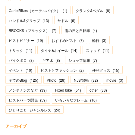
CartelBikes（カーテルバイク）
(
1
)
クランク&ペダル
(
8
)
ハンドル&グリップ
(
13
)
サドル
(
6
)
BROOKS（ブルックス）
(
7
)
雨の日と自転車
(
4
)
ピストビギナー
(
19
)
おすすめピスト
(
7
)
輪行
(
3
)
トリック
(
11
)
タイヤ&ホイール
(
14
)
スキッド
(
11
)
バイクポロ
(
3
)
ギア比
(
8
)
ショップ情報
(
7
)
イベント
(
10
)
ピストとファッション
(
2
)
便利グッズ
(
15
)
全てのBlog
(
125
)
Photo
(
28
)
NJS/競輪
(
32
)
movie
(
3
)
メンテナンスなど
(
39
)
Fixed bike
(
51
)
other
(
33
)
ピストパーツ関係
(
59
)
いろいろなフレーム
(
16
)
ひとりごと | ジャンルレス
(
24
)
アーカイブ