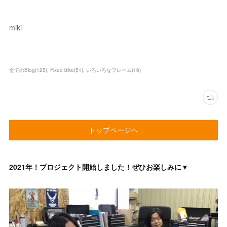
miki
全てのBlog
(
125
)
Fixed bike
(
51
)
いろいろなフレーム
(
16
)
トップページへ
2021年！プロジェクト開始しました！ぜひお楽しみに▼