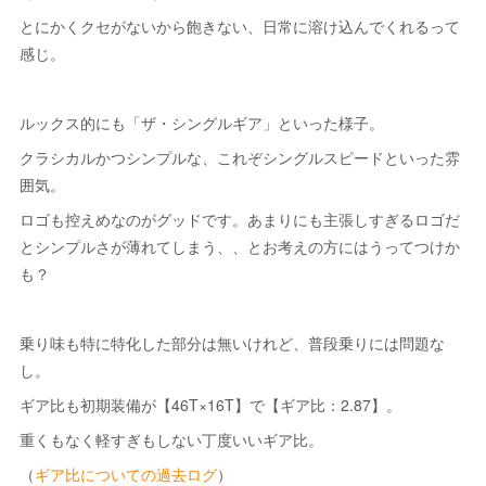
とにかくクセがないから飽きない、日常に溶け込んでくれるって
感じ。
ルックス的にも「ザ・シングルギア」といった様子。
クラシカルかつシンプルな、これぞシングルスピードといった雰
囲気。
ロゴも控えめなのがグッドです。あまりにも主張しすぎるロゴだ
とシンプルさが薄れてしまう、、とお考えの方にはうってつけか
も？
乗り味も特に特化した部分は無いけれど、普段乗りには問題な
し。
ギア比も初期装備が【46T×16T】で【ギア比：2.87】。
重くもなく軽すぎもしない丁度いいギア比。
（
ギア比についての過去ログ
）