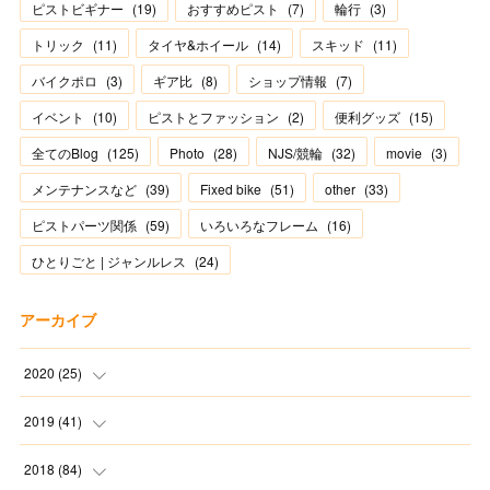
ピストビギナー
(
19
)
おすすめピスト
(
7
)
輪行
(
3
)
トリック
(
11
)
タイヤ&ホイール
(
14
)
スキッド
(
11
)
バイクポロ
(
3
)
ギア比
(
8
)
ショップ情報
(
7
)
イベント
(
10
)
ピストとファッション
(
2
)
便利グッズ
(
15
)
全てのBlog
(
125
)
Photo
(
28
)
NJS/競輪
(
32
)
movie
(
3
)
メンテナンスなど
(
39
)
Fixed bike
(
51
)
other
(
33
)
ピストパーツ関係
(
59
)
いろいろなフレーム
(
16
)
ひとりごと | ジャンルレス
(
24
)
アーカイブ
2020
(
25
)
(
1
)
2019
(
41
)
(
2
)
(
1
)
2018
(
84
)