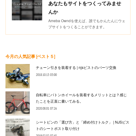
あなたもサイトをつくってみませ
んか
Ameba Owndを使えば、誰でもかんたんにウェ
ブサイトをつくることができます。
今月の人気記事 [ベスト５]
チェーン引きを装着する | njsピストのパーツ交換
2018.10.13 03:00
自転車にバトンホイールを装着するメリットとは？感じ
たことを正直に書いてみる。
2020.08.01 07:26
シートピンの「選び方」と「締め付けトルク」 | NJSピス
トのシートポスト取り付け
2019.02.02 07:45