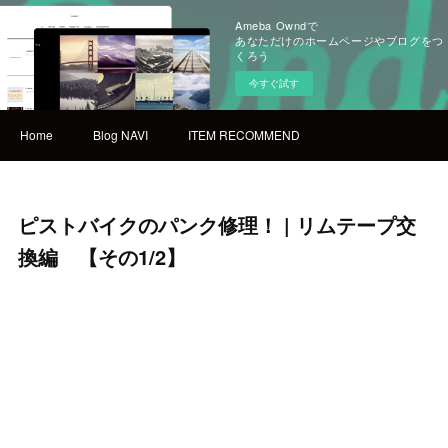
Ameba Owndで
あなただけのホームページやブログをつ
くろう
今すぐ試す
Home
Blog NAVI
ITEM RECOMMEND
ピストバイクのパンク修理！ | リムテープ交
換編 【その1/2】