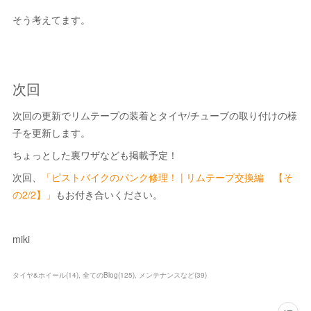
そう考えてます。
次回
次回の更新でリムテープの装着とタイヤ/チューブの取り付けの様
子を更新します。
ちょっとした裏ワザなども掲載予定！
次回、
「ピストバイクのパンク修理！ | リムテープ交換編 【そ
の2/2】」
もお付き合いください。
miki
タイヤ&ホイール
(
14
)
全てのBlog
(
125
)
メンテナンスなど
(
39
)