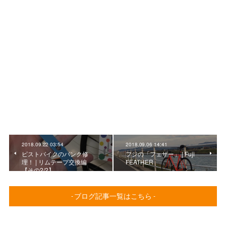
2018.09.22 03:54
2018.09.06 14:41
ピストバイクのパンク修
フジの「フェザー」 | Fuji
理！ | リムテープ交換編
FEATHER
【その2/2】
- ブログ記事一覧はこちら -