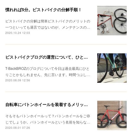
慣れれば5分。ピストバイクの分解手順！
ピストバイクの分解は簡単ピストバイクのメリットの
一つといっても過言ではないのが、メンテナンスの…
2020.10.24 12:03
ピストバイクブログの運営について、ひとりごと。ぼくの「T-BackBROZ」
T-BackBROZのブログについて今日は過去最高にひと
りごとかもしれません、先に言います。時間つぶし…
2020.08.09 12:56
自転車にバトンホイールを装着するメリットとは？感じたことを正直に書いてみる。
そもそもバトンホイールって？バトンホイールをご存
じでしょうか。バトンホイールという名前を知らな…
2020.08.01 07:26