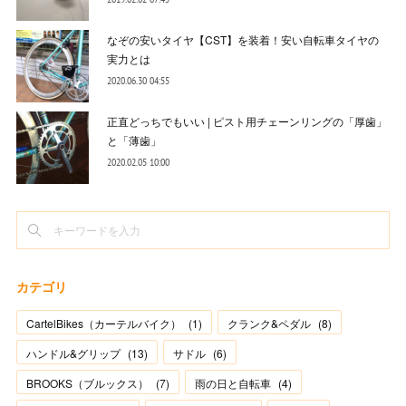
なぞの安いタイヤ【CST】を装着！安い自転車タイヤの
実力とは
2020.06.30 04:55
正直どっちでもいい | ピスト用チェーンリングの「厚歯」
と「薄歯」
2020.02.05 10:00
カテゴリ
CartelBikes（カーテルバイク）
(
1
)
クランク&ペダル
(
8
)
ハンドル&グリップ
(
13
)
サドル
(
6
)
BROOKS（ブルックス）
(
7
)
雨の日と自転車
(
4
)