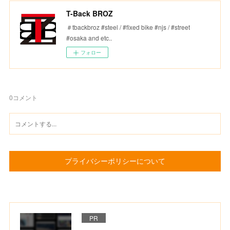
T-Back BROZ
＃tbackbroz #steel / #fixed bike #njs / #street
#osaka and etc..
フォロー
0
コメント
プライバシーポリシーについて
PR