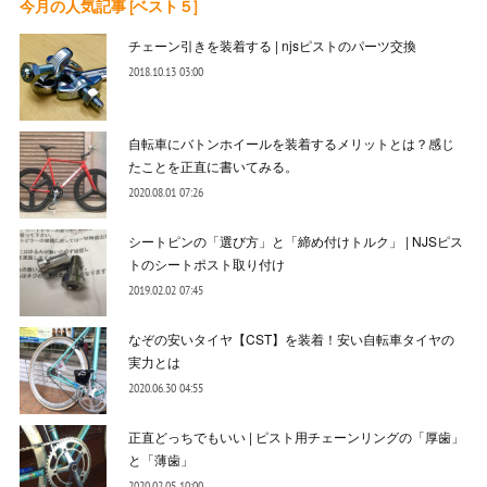
今月の人気記事 [ベスト５]
チェーン引きを装着する | njsピストのパーツ交換
2018.10.13 03:00
自転車にバトンホイールを装着するメリットとは？感じ
たことを正直に書いてみる。
2020.08.01 07:26
シートピンの「選び方」と「締め付けトルク」 | NJSピス
トのシートポスト取り付け
2019.02.02 07:45
なぞの安いタイヤ【CST】を装着！安い自転車タイヤの
実力とは
2020.06.30 04:55
正直どっちでもいい | ピスト用チェーンリングの「厚歯」
と「薄歯」
2020.02.05 10:00