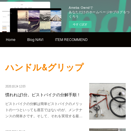
Ameba Owndで
あなただけのホームページやブログをつ
くろう
今すぐ試す
Home
Blog NAVI
ITEM RECOMMEND
ハンドル&グリップ
2020.10.24 12:03
慣れれば5分。ピストバイクの分解手順！
ピストバイクの分解は簡単ピストバイクのメリッ
トの一つといっても過言ではないのが、メンテナ
ンスの簡単さです。そして、それを実現する最…