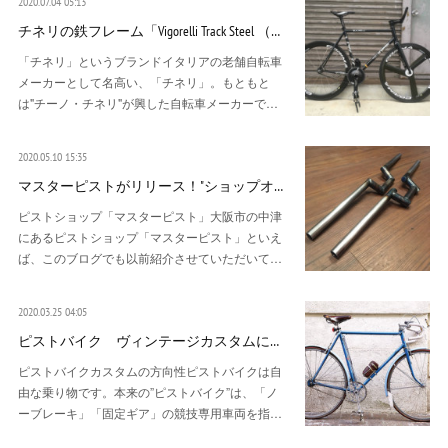
2020.07.04 05:13
チネリの鉄フレーム「Vigorelli Track Steel （…
「チネリ」というブランドイタリアの老舗自転車
メーカーとして名高い、「チネリ」。もともと
は"チーノ・チネリ"が興した自転車メーカーで…
2020.05.10 15:35
マスターピストがリリース！"ショップオ…
ピストショップ「マスターピスト」大阪市の中津
にあるピストショップ「マスターピスト」といえ
ば、このブログでも以前紹介させていただいて…
2020.03.25 04:05
ピストバイク ヴィンテージカスタムに…
ピストバイクカスタムの方向性ピストバイクは自
由な乗り物です。本来の”ピストバイク”は、「ノ
ーブレーキ」「固定ギア」の競技専用車両を指…