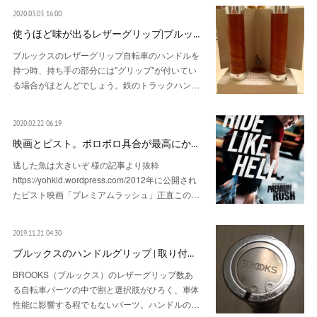
2020.03.03 16:00
使うほど味が出るレザーグリップ|ブルッ…
ブルックスのレザーグリップ自転車のハンドルを
持つ時、持ち手の部分には"グリップ"が付いてい
る場合がほとんどでしょう。鉄のトラックハン…
2020.02.22 06:19
映画とピスト。ボロボロ具合が最高にか…
逃した魚は大きいぞ 様の記事より抜粋
https://yohkid.wordpress.com/2012年に公開され
たピスト映画「プレミアムラッシュ」正直この…
2019.11.21 04:30
ブルックスのハンドルグリップ | 取り付…
BROOKS（ブルックス）のレザーグリップ数あ
る自転車パーツの中で割と選択肢がひろく、車体
性能に影響する程でもないパーツ。ハンドルの…