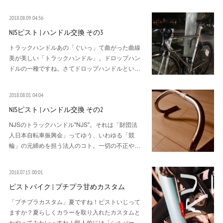
2018.08.09 04:56
NJSピスト | ハンドル交換 その3
トラックハンドルあの「ぐいっ」て曲がった曲線
美が美しい「トラックハンドル」。ドロップハン
ドルの一種ですね。さてドロップハンドルとい…
2018.08.01 04:04
NJSピスト | ハンドル交換 その2
NJSのトラックハンドル"NJS"。それは「財団法
人日本自転車振興会」ってゆう、いわゆる「競
輪」の元締めを担う法人のコト。一切の不正や…
2018.07.15 00:01
ピストバイク | プチプラ甘めカスタム
「プチプラカスタム」夏ですね！ピストいじって
ますか？夏らしくカラーを取り入れたカスタムと
かやってみたいっすね！個人的には「シルバー…