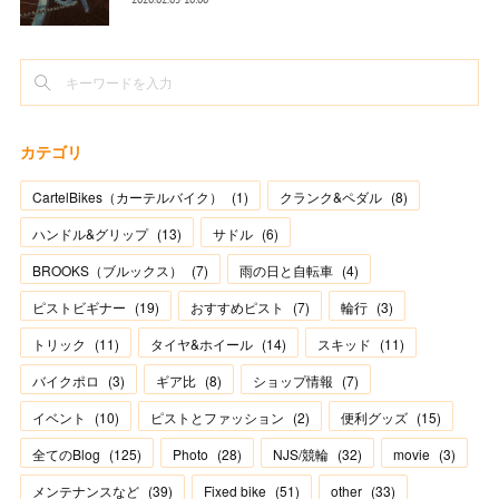
カテゴリ
CartelBikes（カーテルバイク）
(
1
)
クランク&ペダル
(
8
)
ハンドル&グリップ
(
13
)
サドル
(
6
)
BROOKS（ブルックス）
(
7
)
雨の日と自転車
(
4
)
ピストビギナー
(
19
)
おすすめピスト
(
7
)
輪行
(
3
)
トリック
(
11
)
タイヤ&ホイール
(
14
)
スキッド
(
11
)
バイクポロ
(
3
)
ギア比
(
8
)
ショップ情報
(
7
)
イベント
(
10
)
ピストとファッション
(
2
)
便利グッズ
(
15
)
全てのBlog
(
125
)
Photo
(
28
)
NJS/競輪
(
32
)
movie
(
3
)
メンテナンスなど
(
39
)
Fixed bike
(
51
)
other
(
33
)