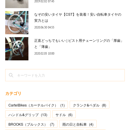
2019.02.02 07:45
なぞの安いタイヤ【CST】を装着！安い自転車タイヤの
実力とは
2020.06.30 04:55
正直どっちでもいい | ピスト用チェーンリングの「厚歯」
と「薄歯」
2020.02.05 10:00
カテゴリ
CartelBikes（カーテルバイク）
(
1
)
クランク&ペダル
(
8
)
ハンドル&グリップ
(
13
)
サドル
(
6
)
BROOKS（ブルックス）
(
7
)
雨の日と自転車
(
4
)