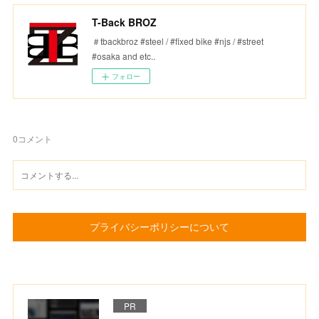
T-Back BROZ
＃tbackbroz #steel / #fixed bike #njs / #street
#osaka and etc..
フォロー
0
コメント
プライバシーポリシーについて
PR