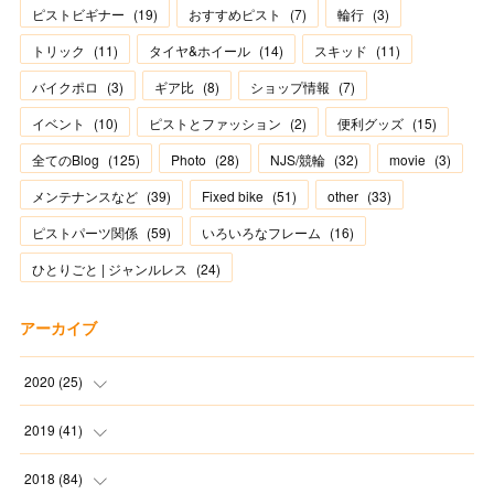
ピストビギナー
(
19
)
おすすめピスト
(
7
)
輪行
(
3
)
トリック
(
11
)
タイヤ&ホイール
(
14
)
スキッド
(
11
)
バイクポロ
(
3
)
ギア比
(
8
)
ショップ情報
(
7
)
イベント
(
10
)
ピストとファッション
(
2
)
便利グッズ
(
15
)
全てのBlog
(
125
)
Photo
(
28
)
NJS/競輪
(
32
)
movie
(
3
)
メンテナンスなど
(
39
)
Fixed bike
(
51
)
other
(
33
)
ピストパーツ関係
(
59
)
いろいろなフレーム
(
16
)
ひとりごと | ジャンルレス
(
24
)
アーカイブ
2020
(
25
)
(
1
)
2019
(
41
)
(
2
)
(
1
)
2018
(
84
)