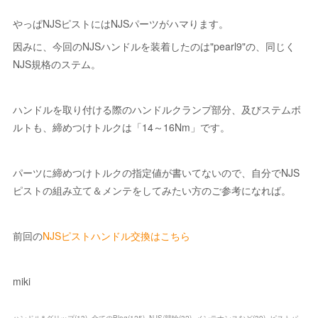
やっぱNJSピストにはNJSパーツがハマります。
因みに、今回のNJSハンドルを装着したのは"pearl9"の、同じく
NJS規格のステム。
ハンドルを取り付ける際のハンドルクランプ部分、及びステムボ
ルトも、締めつけトルクは「14～16Nm」です。
パーツに締めつけトルクの指定値が書いてないので、自分でNJS
ピストの組み立て＆メンテをしてみたい方のご参考になれば。
前回の
NJSピストハンドル交換はこちら
miki
ハンドル&グリップ
(
13
)
全てのBlog
(
125
)
NJS/競輪
(
32
)
メンテナンスなど
(
39
)
ピストパ