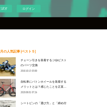
ぐ試す
ログイン
月の人気記事 [ベスト５]
チェーン引きを装着する | njsピスト
のパーツ交換
2018.10.13 03:00
自転車にバトンホイールを装着する
メリットとは？感じたことを正直…
2020.08.01 07:26
シートピンの「選び方」と「締め付