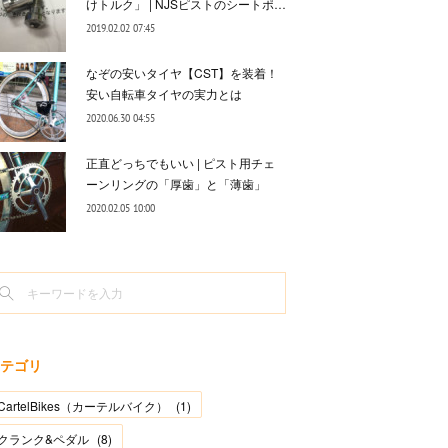
けトルク」 | NJSピストのシートポ…
2019.02.02 07:45
なぞの安いタイヤ【CST】を装着！
安い自転車タイヤの実力とは
2020.06.30 04:55
正直どっちでもいい | ピスト用チェ
ーンリングの「厚歯」と「薄歯」
2020.02.05 10:00
テゴリ
CartelBikes（カーテルバイク）
(
1
)
クランク&ペダル
(
8
)