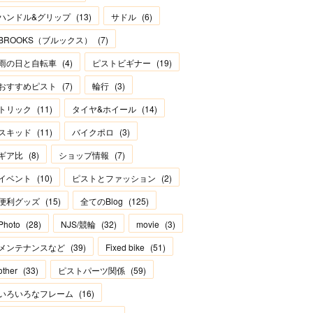
ハンドル&グリップ
(
13
)
サドル
(
6
)
BROOKS（ブルックス）
(
7
)
雨の日と自転車
(
4
)
ピストビギナー
(
19
)
おすすめピスト
(
7
)
輪行
(
3
)
トリック
(
11
)
タイヤ&ホイール
(
14
)
スキッド
(
11
)
バイクポロ
(
3
)
ギア比
(
8
)
ショップ情報
(
7
)
イベント
(
10
)
ピストとファッション
(
2
)
便利グッズ
(
15
)
全てのBlog
(
125
)
Photo
(
28
)
NJS/競輪
(
32
)
movie
(
3
)
メンテナンスなど
(
39
)
Fixed bike
(
51
)
other
(
33
)
ピストパーツ関係
(
59
)
いろいろなフレーム
(
16
)