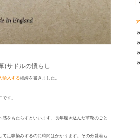
ア
2
2
2
2
革)サドルの慣らし
人輸入する
経緯を書きました。
"
です。
ト感をもたらすといいます。長年履き込んだ革靴のごと
して足馴染みするのに時間はかかります。その分愛着も