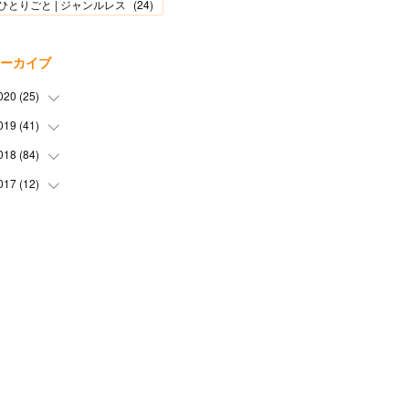
ひとりごと | ジャンルレス
(
24
)
ーカイブ
020
(
25
)
019
(
41
(
1
)
)
(
2
)
018
(
84
(
1
)
)
(
2
)
(
3
)
017
(
12
(
1
)
)
(
2
)
(
4
)
(
4
)
(
1
)
(
8
)
(
5
)
(
7
)
(
11
)
(
2
)
(
3
)
(
4
)
(
3
)
(
4
)
(
4
)
(
4
)
(
6
)
(
14
)
(
1
)
(
4
)
(
6
)
(
2
)
(
6
)
(
3
)